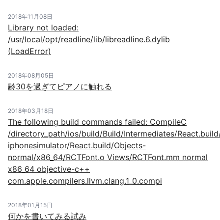
2018年11月08日
Library not loaded:
/usr/local/opt/readline/lib/libreadline.6.dylib
(LoadError)
2018年08月05日
齢30を過ぎてピアノに触れる
2018年03月18日
The following build commands failed: CompileC
/directory_path/ios/build/Build/Intermediates/React.buil
iphonesimulator/React.build/Objects-
normal/x86_64/RCTFont.o Views/RCTFont.mm normal
x86_64 objective-c++
com.apple.compilers.llvm.clang.1_0.compi
2018年01月15日
何かを書いてみる試み